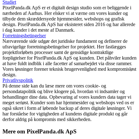
Studiet
PixelPanda.dk ApS er et digitalt design studio som er beliggende i
nærheden af Aarhus. Her elsker vi at værne om vores kunder og
tilbyde dem skræddersyede hjemmesider, webshops og grafisk
design. PixelPanda.dk ApS har eksisteret siden 2016 og har allerede
i dag kunder i det meste af Danmark.
Forretningsbetingelser
Nærværende side udgør det juridiske fundament og definerer de
ufravigelige forretningsbetingelser for projektet. Her fastlægges
projektforløbets processer samt de gensidige kontraktlige
forpligtelser for PixelPanda.dk ApS og kunden. Det påhviler kunden
at have fuldt indblik i alle facetter af samarbejdet via disse rammer.
Vores løsninger forener teknisk brugervenlighed med kompromisløst
design.
Privatlivspolitik
På denne side kan du læse mere om vores cookie- og
persondatapolitik og blive klogere på, hvordan vi indsamler og
behandlinger dine data. Opbevaring af vores kunders data tager vi
meget seriøst. Kunder som har hjemmesider og webshops ved os er
også sikret i form af løbende backup af deres digitale løsninger. Vi
har forståelse for vigtigheden af kundens digitale produkt og går
derfor aldrig på kompromis med sikkerheden.
Mere om PixelPanda.dk ApS