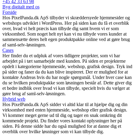
+45 42 33 63 98
Byg digitalt med os
Forside
Hos PixelPanda.dk ApS tilbyder vi skræddersyede hjemmesider og
webshops udviklet i WordPress. Her på siden kan du få et overblik
over, hvad vi helt præcis kan tilbyde dig samt hvem vi er som
virksomhed. Som noget helt nyt kan vi nu tilbyde vores kunder at
sammensætte deres helt egen produktpakke online ved at gøre brug
af saml-selv-løsningen.
Cases
Her finder du et udpluk af vores tidligere projekter, som vi har
arbejdet på i tæt samarbejde med kunden. På siden er projekterne
opdelt i kategorierne hjemmeside, webshop, grafisk design. Tryk ind
på sider og faner da du kan blive inspireret. Der er mulighed for at
kontakte Andreas hvis du har nogle spørgsmål. Under hver case kan
du se hvilken produktpakke som løsningen består af. Dette giver dig
et bedre indblik over hvad vi kan tilbyde, specielt hvis du vælger at
gøre brug af saml-selv-løsningen.
Hybrid web
Hos PixelPanda.dk ApS sidder vi altid klar til at hjælpe dig og din
virksomhed med enten hjemmeside, webshop eller grafisk design.
Vi kommer meget gerne ud til dig og tager en snak omkring dit
kommende projekt. Du finder vores kontakt oplysninger her på
siden. På denne sidde har du også mulighed for at danne dig et
overblik over hvilke løsninger som vi kan tilbyde dig.