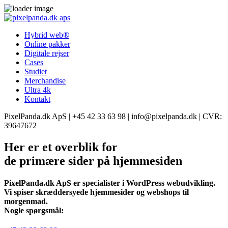
Hybrid web®
Online pakker
Digitale rejser
Cases
Studiet
Merchandise
Ultra 4k
Kontakt
PixelPanda.dk ApS | +45 42 33 63 98 | info@pixelpanda.dk | CVR:
39647672
Her er et overblik for
de primære sider på hjemmesiden
PixelPanda.dk ApS er specialister i WordPress webudvikling.
Vi spiser skræddersyede hjemmesider og webshops til
morgenmad.
Nogle spørgsmål: